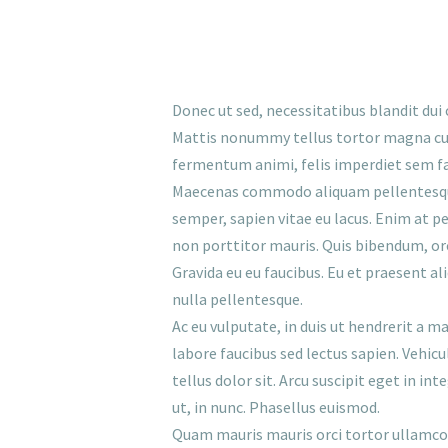
Donec ut sed, necessitatibus blandit dui
Mattis nonummy tellus tortor magna cura
fermentum animi, felis imperdiet sem fa
Maecenas commodo aliquam pellentesque 
semper, sapien vitae eu lacus. Enim at pe
non porttitor mauris. Quis bibendum, orci
Gravida eu eu faucibus. Eu et praesent 
nulla pellentesque.
Ac eu vulputate, in duis ut hendrerit a m
labore faucibus sed lectus sapien. Vehi
tellus dolor sit. Arcu suscipit eget in i
ut, in nunc. Phasellus euismod.
Quam mauris mauris orci tortor ullamcorp