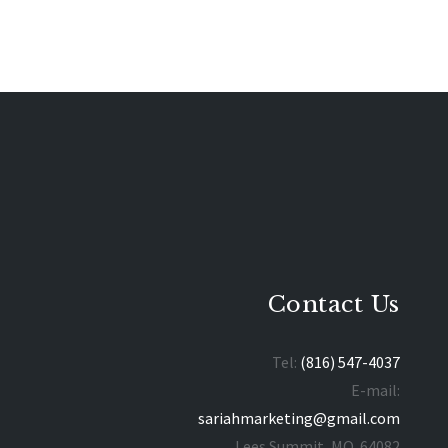
Contact Us
Tel:
(816) 547-4037
E-mail:
sariahmarketing@gmail.com
Lees Summit, MO 64082