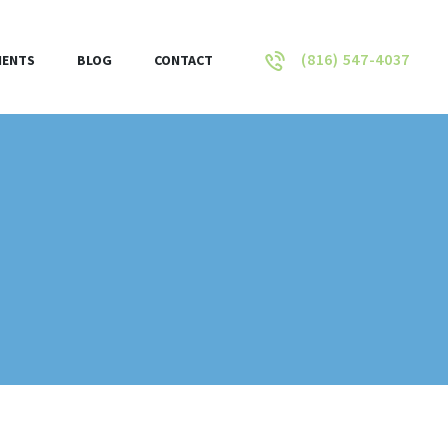
(816) 547-4037
IENTS
BLOG
CONTACT