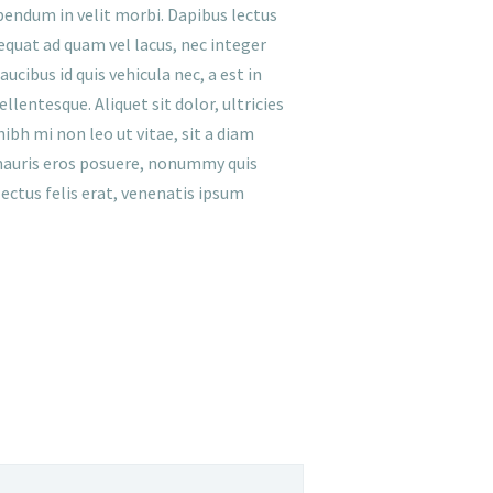
bendum in velit morbi. Dapibus lectus
sequat ad quam vel lacus, nec integer
bus id quis vehicula nec, a est in
lentesque. Aliquet sit dolor, ultricies
bh mi non leo ut vitae, sit a diam
m mauris eros posuere, nonummy quis
lectus felis erat, venenatis ipsum