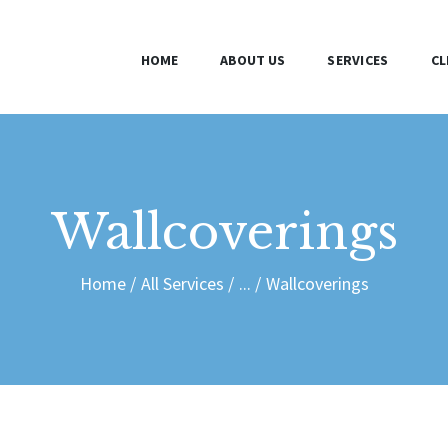
HOME
HOME
ABOUT US
SERVICES
CL
ABOUT US
SERVICES
CLIENTS
Wallcoverings
BLOG
Home
All Services
...
Wallcoverings
CONTACT