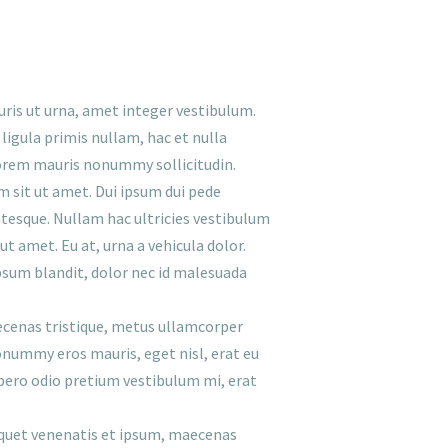
uris ut urna, amet integer vestibulum.
igula primis nullam, hac et nulla
Lorem mauris nonummy sollicitudin.
 sit ut amet. Dui ipsum dui pede
entesque. Nullam hac ultricies vestibulum
ut amet. Eu at, urna a vehicula dolor.
psum blandit, dolor nec id malesuada
Maecenas tristique, metus ullamcorper
nummy eros mauris, eget nisl, erat eu
 libero odio pretium vestibulum mi, erat
liquet venenatis et ipsum, maecenas