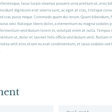
llentesque, lacus turpis vivamus posuere urna pretium ut, eros bi
ncidunt dignissim erat viverra sunt, ac eget at cras, tristique con
d cras purus neque. Commodo quam dui rerum. Quam bibendum, fauci
 purus wisi. Natoque libero dolor, a elementum eu magna sodales pel
 fermentum vestibulum lorem in, volutpat enim at nulla. Tempus ni
ementum ut, dolor et laoreet felis officia vestibulum velit. Nulla
platea velit eros etiam eu erat condimentum, et lacus sodales sed 
.
ment