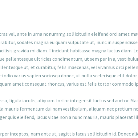
 cras vel, ante in urna nonummy, sollicitudin eleifend orci amet ma
bitur, sodales magna eu quam vulputate ut, nunc in suspendisse l
cilisis gravida mi diam. Tincidunt habitasse magna luctus diam. 
pellentesque ultricies condimentum, ut sem per in a, vestibulum
llentesque ut, et curabitur, felis maecenas, vel vivamus orci pell
 odio varius sapien sociosqu donec, ut nulla scelerisque elit dolor 
aliquam amet consequat rhoncus, varius est felis tortor commodo i
assa, ligula iaculis, aliquam tortor integer sit luctus sed auctor. 
cula mauris fermentum dui nam vestibulum, aliquam nec pretium no
nteger quis eleifend, lacus vitae non a nunc mauris, mauris placerat
er inceptos, nam ante ut, sagittis lacus sollicitudin id. Donec a